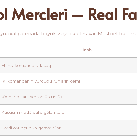
 Mercleri – Real Fa
əlxalq arenada böyük izləyici kütlesi var. Mostbet bu idman
İzah
Hansı komanda udacaq
İki komandanın vurduğu runların cəmi
Komandalara verilən üstünlük
Xüsusi ininqdə qalib gələn tərəf
Fərdi oyunçunun göstəriciləri