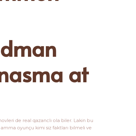
 Idman
anasma at
leri de real qazanclı ola biler. Lakin bu
 amma oyunçu kimi siz faktları bilmeli ve