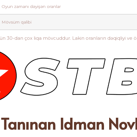
Oyun zamanı dəyişən oranlar
Mövsüm qalibi
 30-dan çox liqa mövcuddur. Lakin oranların dəqiqliyi ve öde
Tanınan Idman Novl