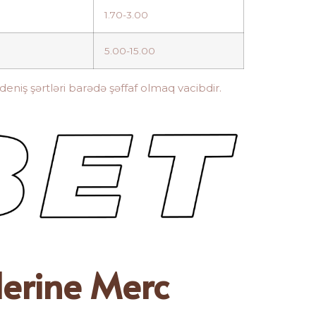
1.70-3.00
5.00-15.00
niş şərtləri barədə şəffaf olmaq vacibdir.
erine Merc