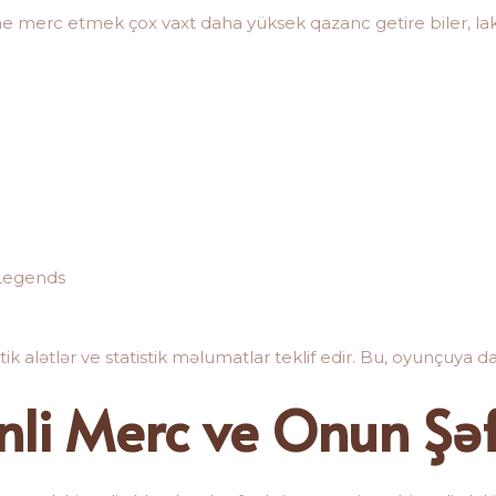
 merc etmek çox vaxt daha yüksek qazanc getire biler, laki
 Legends
k alətlər ve statistik məlumatlar teklif edir. Bu, oyunçuya
li Merc ve Onun Şəff