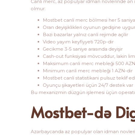
Canli merc, az populyar idman novlerinde ən mar
olmur.
Mostbet canli merc bölmesi her 5 saniyə
Oran deyişiklikleri oyunun gedişine uygu
Bəzi bazarlar yalnız canli rejimde açilir
Video yayım keyfiyyeti 720p-dir
Gecikme 3-5 saniye arasında deyişir
Cash-out funksiyasi mövcuddur, lakin limi
Maksimum canli merc mebleği 500 AZN
Minimum canli merc mebleği 1 AZN-dir
Mostbet canli statistikani pulsuz teklif ed
Oyunçu şikayetleri üçün 24/7 destek var
Bu mexanizmin düzgün işlemesi üçün operato
Mostbet-də Dig
Azərbaycanda az populyar olan idman novlerin