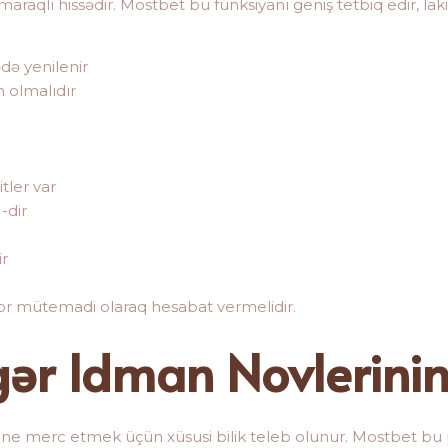
aqlı hissədir. Mostbet bu funksiyanı geniş tetbiq edir, lakin
də yenilenir
n olmalıdır
tler var
-dir
ir
r mütemadi olaraq hesabat vermelidir.
ər Idman Novlerinin 
e merc etmek üçün xüsusi bilik teleb olunur. Mostbet bu pr