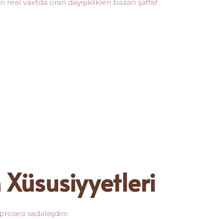
 real vaxtda oran dəyişiklikleri bəzən şəffaf
Xüsusiyyetleri
osesi sadələşdirir.