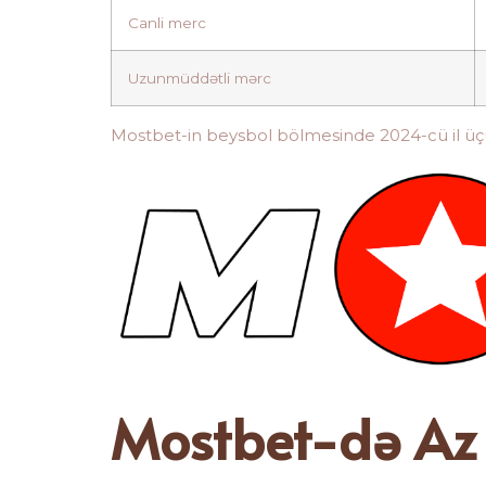
Canli merc
Uzunmüddətli mərc
Mostbet-in beysbol bölmesinde 2024-cü il üçün
Mostbet-də Az 