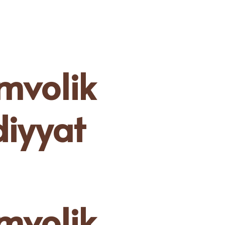
mvolik
diyyat
mvolik