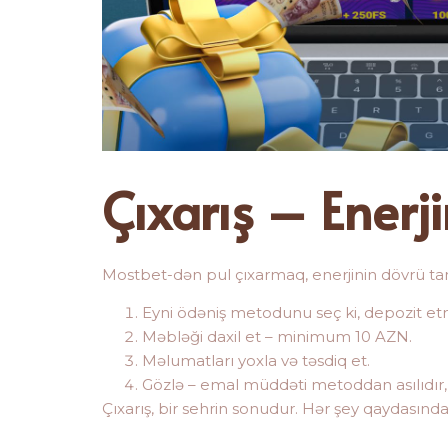
Çıxarış – Enerj
Mostbet-dən pul çıxarmaq, enerjinin dövrü ta
Eyni ödəniş metodunu seç ki, depozit etmis
Məbləği daxil et – minimum 10 AZN.
Məlumatları yoxla və təsdiq et.
Gözlə – emal müddəti metoddan asılıdır,
Çıxarış, bir sehrin sonudur. Hər şey qaydasınd