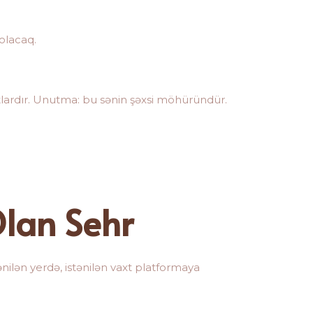
 olacaq.
atlardır. Unutma: bu sənin şəxsi möhüründür.
Olan Sehr
ənilən yerdə, istənilən vaxt platformaya