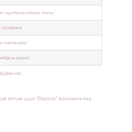
n oyunlarda istifadə olunur
k hesablanır
ti məhduddur
allığına əsasən
aydası var.
pozit etmək üçün “Depozit” bölməsinə keç.