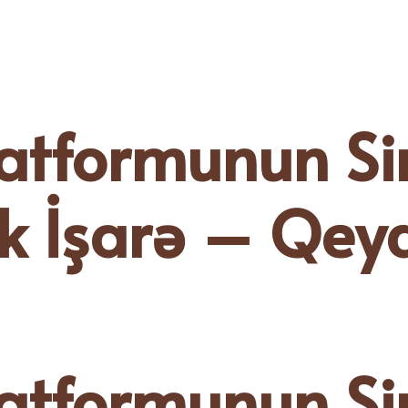
atformunun Si
lk İşarə – Qey
atformunun Si