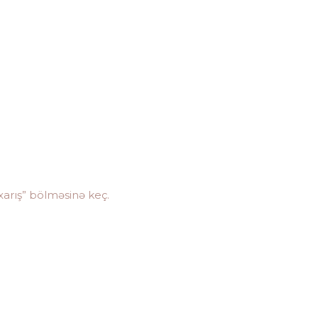
arış” bölməsinə keç.