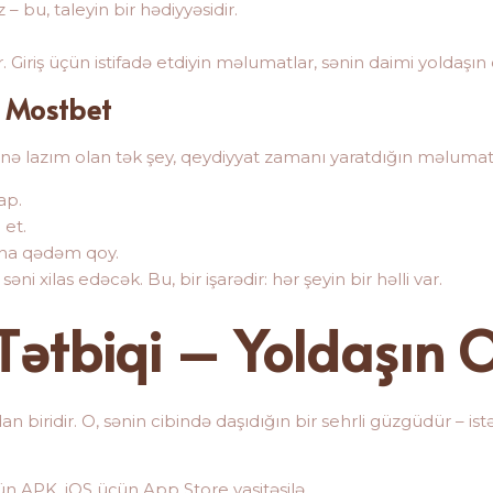
 bu, taleyin bir hədiyyəsidir.
ır. Giriş üçün istifadə etdiyin məlumatlar, sənin daimi yoldaşın
t Mostbet
 Sənə lazım olan tək şey, qeydiyyat zamanı yaratdığın məlum
ap.
 et.
sına qədəm qoy.
əni xilas edəcək. Bu, bir işarədir: hər şeyin bir həlli var.
Tətbiqi – Yoldaşın 
 biridir. O, sənin cibində daşıdığın bir sehrli güzgüdür – ist
ün APK, iOS üçün App Store vasitəsilə.