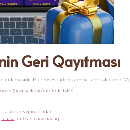
inin Geri Qayıtması
mamlamasıdır. Bu proses sadədir, amma səbr tələb edir. “Çıx
ən (bəzi hallarda fərqli ola bilər).
 1 saatdan 3 günə qədər.
a
olarsa
, pul sənə qayıdacaq.