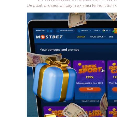
Depozit prosesi, bir çayın axması kimidir. Sən